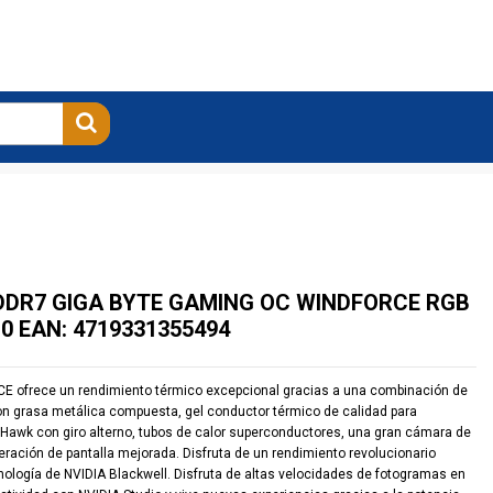
DDR7 GIGA BYTE GAMING OC WINDFORCE RGB
0 EAN: 4719331355494
CE ofrece un rendimiento térmico excepcional gracias a una combinación de
on grasa metálica compuesta, gel conductor térmico de calidad para
 Hawk con giro alterno, tubos de calor superconductores, una gran cámara de
geración de pantalla mejorada. Disfruta de un rendimiento revolucionario
ología de NVIDIA Blackwell. Disfruta de altas velocidades de fotogramas en