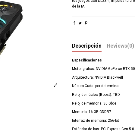
tus juegos con DLSS 4, impulsa tu cre
de la IA.
Descripción
Reviews
(0)
Especificaciones
Motor gráfico: NVIDIA GeForce RTX 5
Arquitectura: NVIDIA Blackwell
Núcleo Cuda: por determinar
Reloj de núcleo (Boost): TBD
Reloj de memoria: 30 Gbps
Memoria: 16 GB GDDR7
Interfaz de memoria: 256-bit
Estándar de bus: PCI Express Gen 5.0