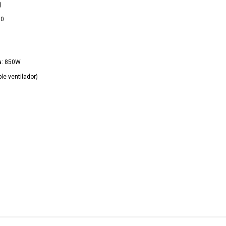
)
20
a: 850W
le ventilador)