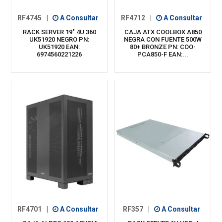
RF4745
|
A Consultar
RF4712
|
A Consultar
RACK SERVER 19" 4U 360
CAJA ATX COOLBOX A850
UK51920 NEGRO PN:
NEGRA CON FUENTE 500W
UK51920 EAN:
80+ BRONZE PN: COO-
6974560221226
PCA850-F EAN:...
RF4701
|
A Consultar
RF357
|
A Consultar