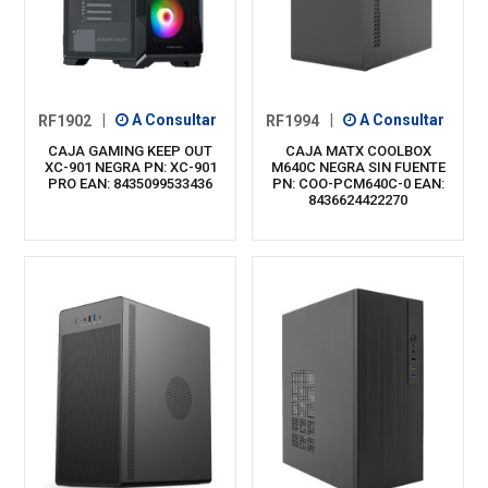
RF1902
|
A Consultar
RF1994
|
A Consultar
CAJA GAMING KEEP OUT
CAJA MATX COOLBOX
XC-901 NEGRA PN: XC-901
M640C NEGRA SIN FUENTE
PRO EAN: 8435099533436
PN: COO-PCM640C-0 EAN:
8436624422270