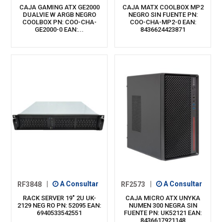
CAJA GAMING ATX GE2000
CAJA MATX COOLBOX MP2
DUALVIE W ARGB NEGRO
NEGRO SIN FUENTE PN:
COOLBOX PN: COO-CHA-
COO-CHA-MP2-0 EAN:
GE2000-0 EAN:...
8436624423871
RF3848
|
A Consultar
RF2573
|
A Consultar
RACK SERVER 19" 2U UK-
CAJA MICRO ATX UNYKA
2129 NEG RO PN: 52095 EAN:
NUMEN 300 NEGRA SIN
6940533542551
FUENTE PN: UK52121 EAN:
8436617921148