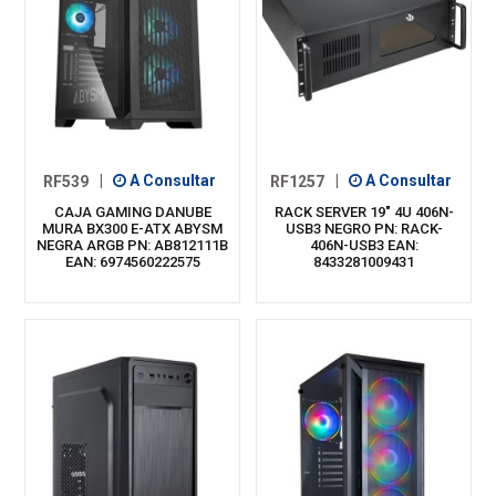
RF539
|
A Consultar
RF1257
|
A Consultar
CAJA GAMING DANUBE
RACK SERVER 19" 4U 406N-
MURA BX300 E-ATX ABYSM
USB3 NEGRO PN: RACK-
NEGRA ARGB PN: AB812111B
406N-USB3 EAN:
EAN: 6974560222575
8433281009431