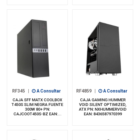
RF345
|
A Consultar
RF4859
|
A Consultar
CAJA SFF MATX COOLBOX
CAJA GAMING HUMMER
T450S SLIM NEGRA FUENTE
VOID SILENT OPTIMIZED,
300W 80+ PN:
ATX PN: NXHUMMERVOID
CAJCOOT450S-BZ EAN:...
EAN: 8436587970399