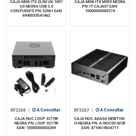
CAJA MINI ITX SLIM UK-1007
CAJA MINI ITX M350 NEGRA
U3 NEGRA USB 3.0
PN: IT-CAJA07 EAN:
CON/FUENTE PN: 52061 EAN:
10000000003274
6940533541462
RF3269
|
A Consultar
RF3267
|
A Consultar
CAJA NUC LOOP 3217W
CAJA NUC AKASA NEWTON-
NEGRA PN: LOOP 3217W
H NEGRA PN: A-NUC03-M1B
EAN: 10000000003269
EAN: 4710614534711