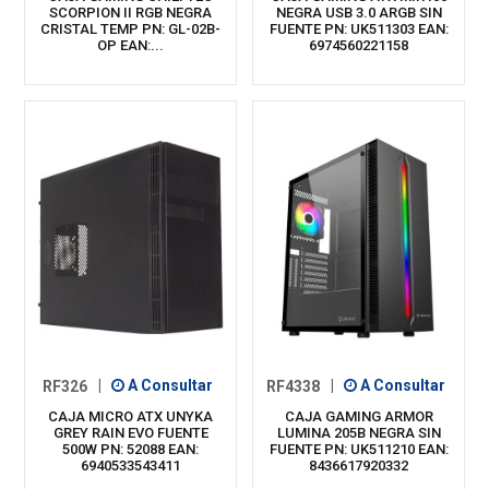
SCORPION II RGB NEGRA
NEGRA USB 3.0 ARGB SIN
CRISTAL TEMP PN: GL-02B-
FUENTE PN: UK511303 EAN:
OP EAN:...
6974560221158
RF326
|
A Consultar
RF4338
|
A Consultar
CAJA MICRO ATX UNYKA
CAJA GAMING ARMOR
GREY RAIN EVO FUENTE
LUMINA 205B NEGRA SIN
500W PN: 52088 EAN:
FUENTE PN: UK511210 EAN:
6940533543411
8436617920332