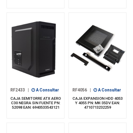
RF2433
|
A Consultar
RF4056
|
A Consultar
CAJA SEMITORRE ATX AERO
CAJA EXPANSION HDD 4053
C30 NEGRA SIN FUENTE PN:
Y 4055 PN: MK-35DV EAN:
52098 EAN: 6940533543121
4710713232259