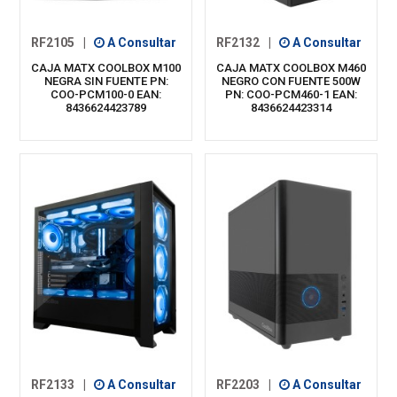
RF2105
|
A Consultar
RF2132
|
A Consultar
CAJA MATX COOLBOX M100
CAJA MATX COOLBOX M460
NEGRA SIN FUENTE PN:
NEGRO CON FUENTE 500W
COO-PCM100-0 EAN:
PN: COO-PCM460-1 EAN:
8436624423789
8436624423314
RF2133
|
A Consultar
RF2203
|
A Consultar