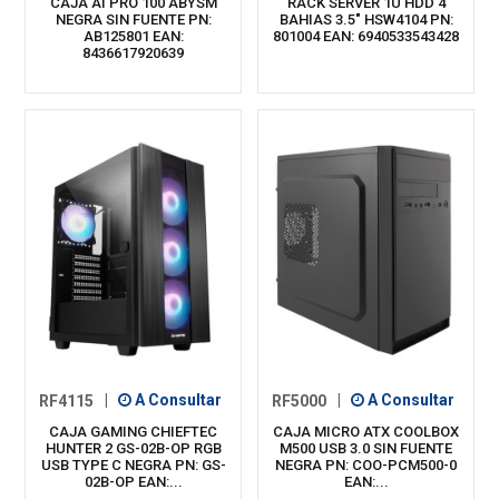
CAJA AI PRO 100 ABYSM
RACK SERVER 1U HDD 4
NEGRA SIN FUENTE PN:
BAHIAS 3.5" HSW4104 PN:
AB125801 EAN:
801004 EAN: 6940533543428
8436617920639
RF4115
|
A Consultar
RF5000
|
A Consultar
CAJA GAMING CHIEFTEC
CAJA MICRO ATX COOLBOX
HUNTER 2 GS-02B-OP RGB
M500 USB 3.0 SIN FUENTE
USB TYPE C NEGRA PN: GS-
NEGRA PN: COO-PCM500-0
02B-OP EAN:...
EAN:...