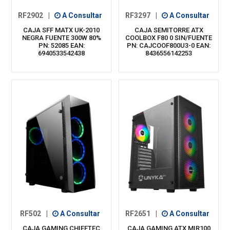
RF2902
|
A Consultar
RF3297
|
A Consultar
CAJA SFF MATX UK-2010
CAJA SEMITORRE ATX
NEGRA FUENTE 300W 80%
COOLBOX F80 0 SIN/FUENTE
PN: 52085 EAN:
PN: CAJCOOF800U3-0 EAN:
6940533542438
8436556142253
RF502
|
A Consultar
RF2651
|
A Consultar
CAJA GAMING CHIEFTEC
CAJA GAMING ATX MIR100