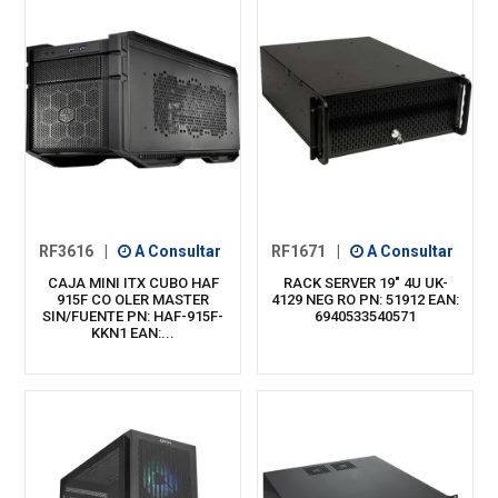
RF3616
|
A Consultar
RF1671
|
A Consultar
CAJA MINI ITX CUBO HAF
RACK SERVER 19" 4U UK-
915F CO OLER MASTER
4129 NEG RO PN: 51912 EAN:
SIN/FUENTE PN: HAF-915F-
6940533540571
KKN1 EAN:...