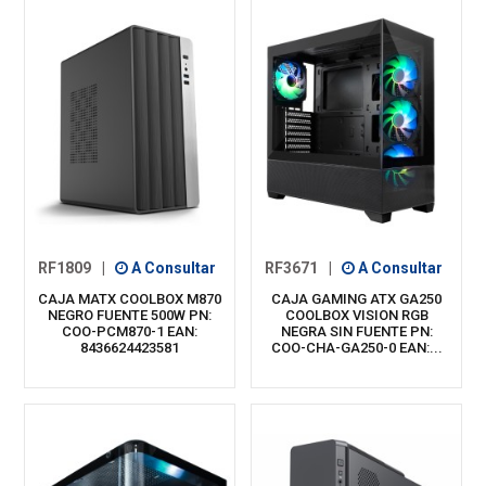
RF1809
|
A Consultar
RF3671
|
A Consultar
CAJA MATX COOLBOX M870
CAJA GAMING ATX GA250
NEGRO FUENTE 500W PN:
COOLBOX VISION RGB
COO-PCM870-1 EAN:
NEGRA SIN FUENTE PN:
8436624423581
COO-CHA-GA250-0 EAN:...