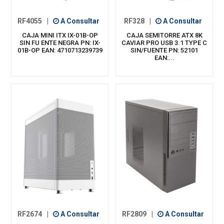
RF4055
|
A Consultar
RF328
|
A Consultar
CAJA MINI ITX IX-01B-OP
CAJA SEMITORRE ATX 8K
SIN FU ENTE NEGRA PN: IX-
CAVIAR PRO USB 3.1 TYPE C
01B-OP EAN: 4710713239739
SIN/FUENTE PN: 52101
EAN:...
RF2674
|
A Consultar
RF2809
|
A Consultar