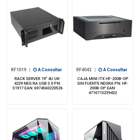
RF1019
|
A Consultar
RF4042
|
A Consultar
RACK SERVER 19" 4U UK-
CAJA MINI ITX HF-200B-OP
4229 NEG RA USB 3.0 PN:
SIN FUENTE NEGRA PN: HF-
51917 EAN: 6974560220526
200B-OP EAN:
4710713239432