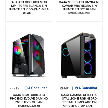
CAJA ATX COOLBOX MESH
CAJA MICRO ATX UNYKA 6K
MP1 TORRE BLANCA SIN
CAVIAR PRO NEGRA SIN
FUENTE PN: COO-CHA-MP1-
FUENTE PN: 52090 EAN:
0 EAN:...
6940533542285
RF719
|
A Consultar
RF601
|
A Consultar
CAJA SEMITORRE ATX
CAJA GAMING CHIEFTEC
PHOENIX EVOLVE GAMING
STALLION II RGB NEGRO
PN: PHEVOLVE EAN:
CRISTAL TEMPLADO PN:
8436583232668
GP-02B-UC-OP EAN:...