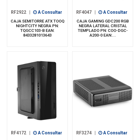
RF2922
|
A Consultar
RF4047
|
A Consultar
CAJA SEMITORRE ATX TOOQ
CAJA GAMING GDC200 RGB
NIGHTCITY NEGRA PN:
NEGRA LATERAL CRISTAL
TQGCC103-B EAN:
TEMPLADO PN: COO-DGC-
8433281013643
A200-0 EAN:...
RF4172
|
A Consultar
RF3274
|
A Consultar