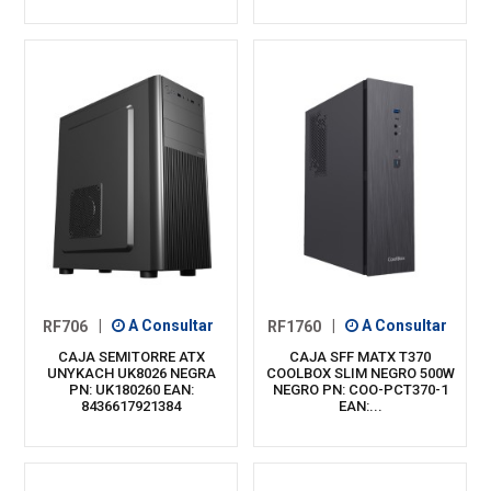
RF706
|
A Consultar
RF1760
|
A Consultar
CAJA SEMITORRE ATX
CAJA SFF MATX T370
UNYKACH UK8026 NEGRA
COOLBOX SLIM NEGRO 500W
PN: UK180260 EAN:
NEGRO PN: COO-PCT370-1
8436617921384
EAN:...