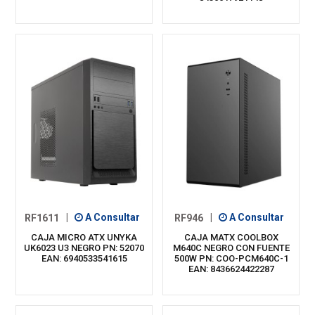
RF1611
|
A Consultar
RF946
|
A Consultar
CAJA MICRO ATX UNYKA
CAJA MATX COOLBOX
UK6023 U3 NEGRO PN: 52070
M640C NEGRO CON FUENTE
EAN: 6940533541615
500W PN: COO-PCM640C-1
EAN: 8436624422287