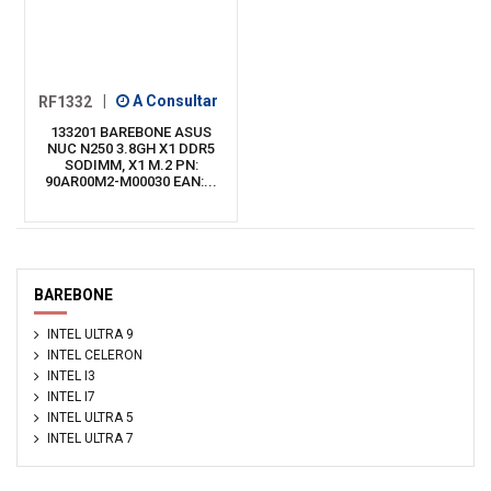
RF1332
|
A Consultar
133201 BAREBONE ASUS
NUC N250 3.8GH X1 DDR5
SODIMM, X1 M.2 PN:
90AR00M2-M00030 EAN:...
BAREBONE
INTEL ULTRA 9
INTEL CELERON
INTEL I3
INTEL I7
INTEL ULTRA 5
INTEL ULTRA 7